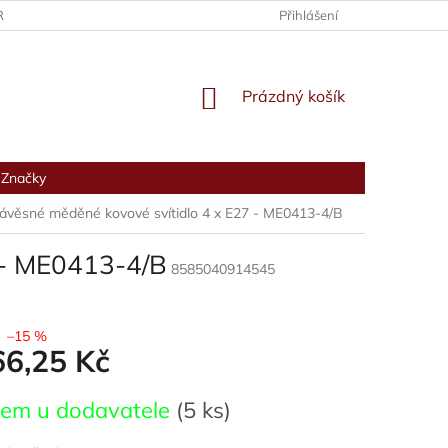
RANY OSOBNÍCH ÚDAJŮ
Přihlášení
NÁKUPNÍ
Prázdný košík
KOŠÍK
Značky
ávěsné měděné kovové svítidlo 4 x E27 - ME0413-4/B
 - ME0413-4/B
8585040914545
–15 %
66,25 Kč
dem u dodavatele
(5 ks)