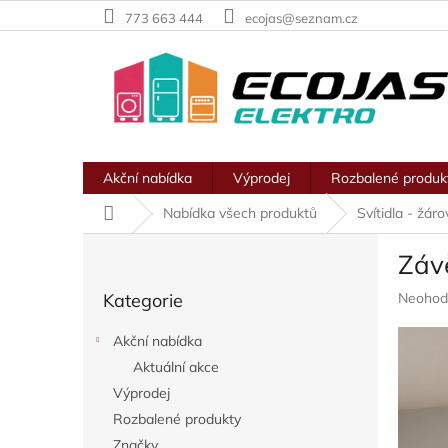
Přejít
773 663 444
ecojas@seznam.cz
na
obsah
Akční nabídka
Výprodej
Rozbalené produk
Domů
Nabídka všech produktů
Svítidla - žár
P
Záv
o
Přeskočit
s
Průměr
Kategorie
Neohod
kategorie
t
hodnoc
r
produkt
Akční nabídka
a
je
Aktuální akce
n
0,0
z
Výprodej
n
5
í
Rozbalené produkty
hvězdič
p
Značky