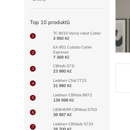
a
n
e
Top 10 produktů
l
TC 8010 Varný robot Catler
3 950 Kč
EA 801 Cubisto Catler
Espresso
7 369 Kč
CBNsfc 572i
23 980 Kč
Liebherr CNd 7723
31 980 Kč
Liebherr CBNste 8872
139 998 Kč
LIEBHERR CBNbsa 5753
38 887 Kč
Liebherr CBNbdc 5733
28 700 Kč