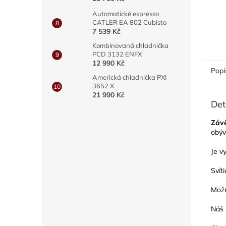
Automatické espresso
CATLER EA 802 Cubisto
7 539 Kč
Kombinovaná chladnička
PCD 3132 ENFX
12 990 Kč
Popi
Americká chladnička PXI
3652 X
21 990 Kč
Det
Závě
obýv
Je v
Svít
Možn
Náš 