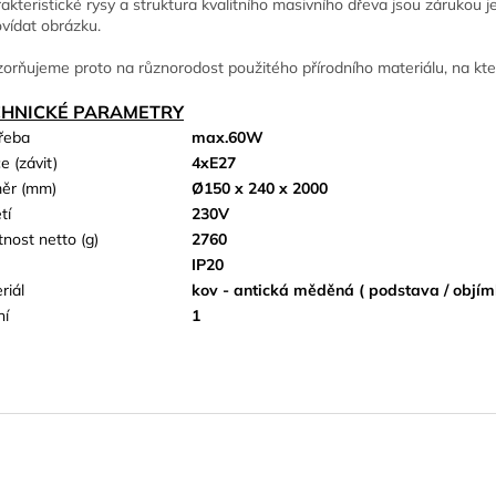
akteristické rysy a struktura kvalitního masivního dřeva jsou zárukou
vídat obrázku.
orňujeme proto na různorodost použitého přírodního materiálu, na kte
CHNICKÉ PARAMETRY
řeba
max.60W
e (závit)
4xE27
ěr (mm)
Ø150 x 240 x 2000
tí
230V
nost netto (g)
2760
IP20
riál
kov - antická měděná ( podstava / objímk
ní
1