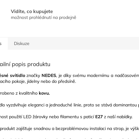
Vidíte, co kupujete
možnost prohlédnutí na prodejně
s
Diskuze
ailní popis produktu
sné svítidlo
značky
NEDES
, je díky svému modernímu a nadčasovém
acího pokoje, jídelny nebo do předsíně.
yrobeno z kvalitního
kovu.
idlo vyzdvihuje eleganci a jednoduché linie, proto se stává dominantou 
ost použití LED žárovky nebo filamentu s paticí
E27
z naší nabídky.
produkt zajišťuje snadnou a bezproblémovou instalaci na strop, je výšk