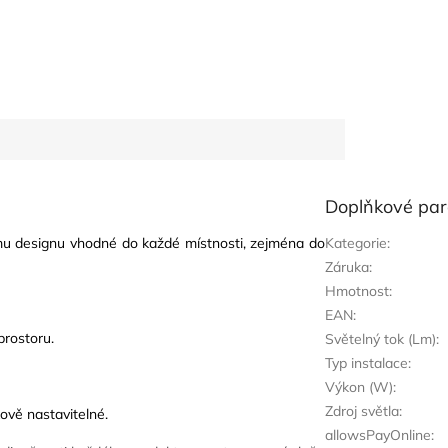
Doplňkové pa
u designu vhodné do každé místnosti, zejména do
Kategorie
:
Záruka
:
Hmotnost
:
EAN
:
prostoru.
Světelný tok (Lm)
:
Typ instalace
:
Výkon (W)
:
Zdroj světla
:
ově nastavitelné.
allowsPayOnline
: