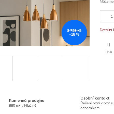
Můžeme d
Detailní
3 725 Kč
–15 %
TISK
Osobní kontakt
Kamenná prodejna
Řešení tváří v tvář s
880 m² v Hlučíně
odborníkem