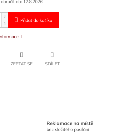
oručit do:
12.8.2026
Přidat do košíku
 informace
ZEPTAT SE
SDÍLET
Reklamace na místě
bez složitého posílání