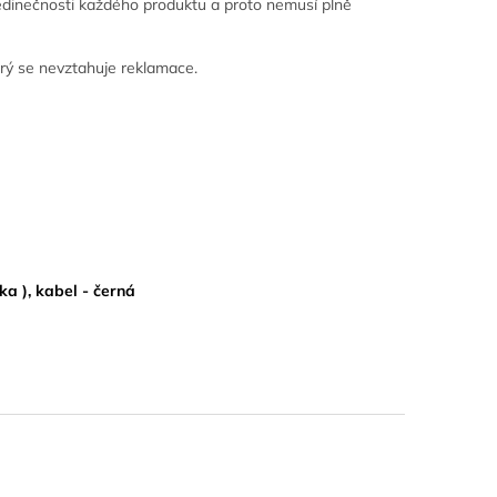
 jedinečnosti každého produktu a proto nemusí plně
rý se nevztahuje reklamace.
a ), kabel - černá