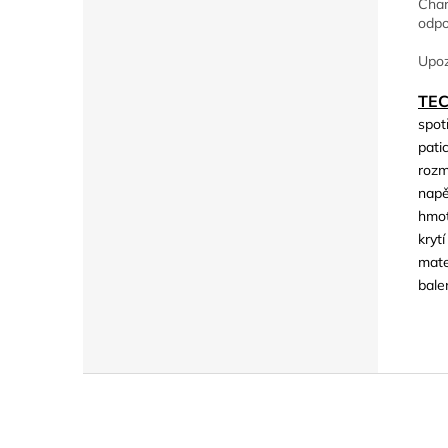
Char
odpo
Upoz
TE
spot
patic
rozm
napě
hmot
krytí
mate
bale
Z
á
p