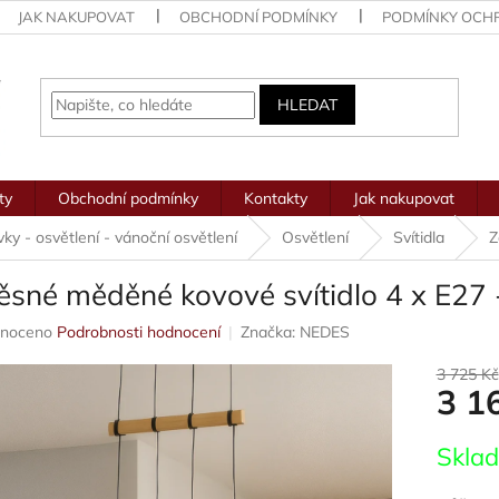
JAK NAKUPOVAT
OBCHODNÍ PODMÍNKY
PODMÍNKY OCH
HLEDAT
ty
Obchodní podmínky
Kontakty
Jak nakupovat
ovky - osvětlení - vánoční osvětlení
Osvětlení
Svítidla
Z
ěsné měděné kovové svítidlo 4 x E27
né
noceno
Podrobnosti hodnocení
Značka:
NEDES
ení
u
3 725 Kč
3 1
Měrná
Skla
cena:
ek.