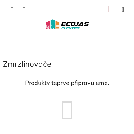
Přejít
NÁKU
na
obsah
KOŠÍK
Zmrzlinovače
Produkty teprve připravujeme.