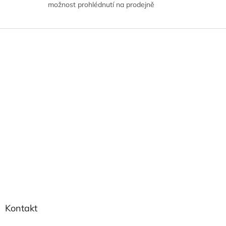
možnost prohlédnutí na prodejně
Z
á
p
a
t
í
Kontakt