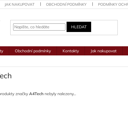
JAK NAKUPOVAT
OBCHODNÍ PODMÍNKY
PODMÍNKY OCH
HLEDAT
ty
Obchodní podmínky
Kontakty
Jak nakupovat
ech
produkty značky
A4Tech
nebyly nalezeny...