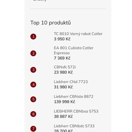
a
n
e
Top 10 produktů
l
TC 8010 Varný robot Catler
3 950 Kč
EA 801 Cubisto Catler
Espresso
7 369 Kč
CBNsfc 572i
23 980 Kč
Liebherr CNd 7723
31 980 Kč
Liebherr CBNste 8872
139 998 Kč
LIEBHERR CBNbsa 5753
38 887 Kč
Liebherr CBNbdc 5733
28 700 Kč