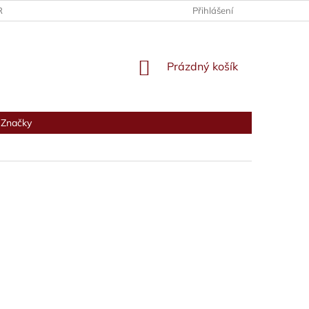
RANY OSOBNÍCH ÚDAJŮ
Přihlášení
NÁKUPNÍ
Prázdný košík
KOŠÍK
Značky