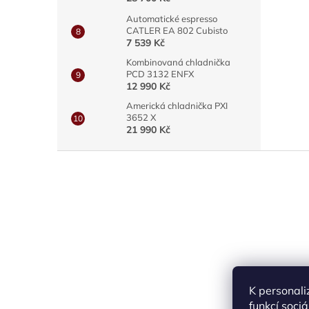
Automatické espresso
CATLER EA 802 Cubisto
7 539 Kč
Kombinovaná chladnička
PCD 3132 ENFX
12 990 Kč
Americká chladnička PXI
3652 X
21 990 Kč
Z
á
p
a
t
í
K personali
funkcí soci