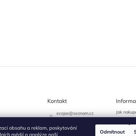
Kontakt
Informa
Jak nakup
ecojas
@
seznam.cz
Obchodní
773 663 444
Podmínky 
zaci obsahu a reklam, poskytování
730 444 400 (prodejna
Odmítnout
údajů
álních médií a analýze naší