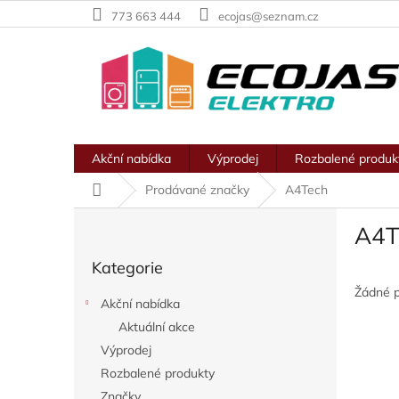
Přejít
773 663 444
ecojas@seznam.cz
na
obsah
Akční nabídka
Výprodej
Rozbalené produk
Domů
Prodávané značky
A4Tech
P
A4T
o
Přeskočit
s
Kategorie
kategorie
t
r
Žádné 
Akční nabídka
a
Aktuální akce
n
Výprodej
n
í
Rozbalené produkty
p
Značky