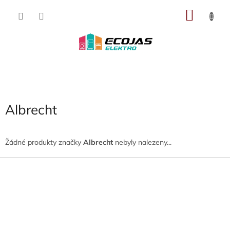
Přejít
NÁKU
na
obsah
KOŠÍK
Albrecht
Žádné produkty značky
Albrecht
nebyly nalezeny...
Z
á
p
a
t
í