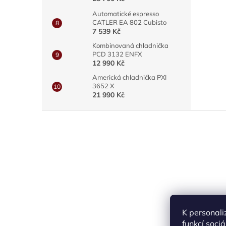
Automatické espresso
CATLER EA 802 Cubisto
7 539 Kč
Kombinovaná chladnička
PCD 3132 ENFX
12 990 Kč
Americká chladnička PXI
3652 X
21 990 Kč
Z
á
p
a
t
í
K personali
funkcí soci