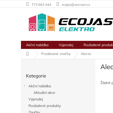
Přejít
773 663 444
ecojas@seznam.cz
na
obsah
Akční nabídka
Výprodej
Rozbalené produk
Domů
Prodávané značky
Alecto
P
Ale
o
Přeskočit
s
Kategorie
kategorie
t
r
Žádné 
Akční nabídka
a
Aktuální akce
n
Výprodej
n
í
Rozbalené produkty
p
Značky