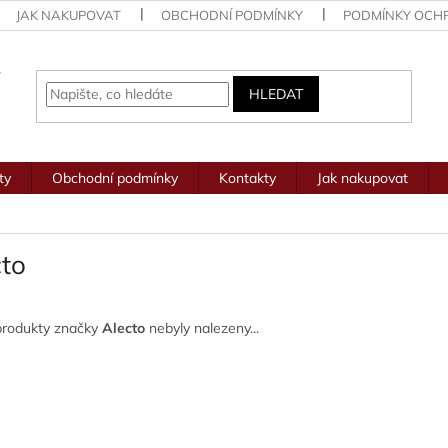
JAK NAKUPOVAT
OBCHODNÍ PODMÍNKY
PODMÍNKY OCH
HLEDAT
ty
Obchodní podmínky
Kontakty
Jak nakupovat
cto
produkty značky
Alecto
nebyly nalezeny...