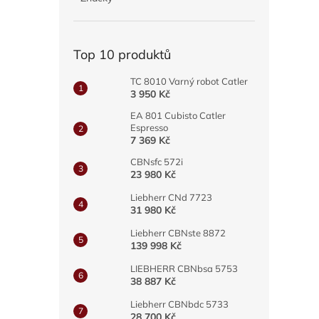
a
n
e
Top 10 produktů
l
TC 8010 Varný robot Catler
3 950 Kč
EA 801 Cubisto Catler
Espresso
7 369 Kč
CBNsfc 572i
23 980 Kč
Liebherr CNd 7723
31 980 Kč
Liebherr CBNste 8872
139 998 Kč
LIEBHERR CBNbsa 5753
38 887 Kč
Liebherr CBNbdc 5733
28 700 Kč