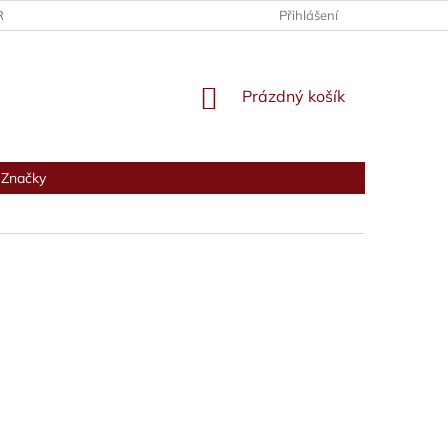
RANY OSOBNÍCH ÚDAJŮ
Přihlášení
NÁKUPNÍ
Prázdný košík
KOŠÍK
Značky