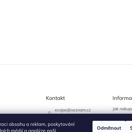
Kontakt
Informa
Jak nakup
ecojas
@
seznam.cz
Obchodní
773 663 444
Podmínky 
zaci obsahu a reklam, poskytování
730 444 400 (prodejna
Odmítnout
údajů
álních médií a analýze naší