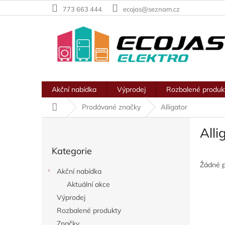
Přejít
773 663 444
ecojas@seznam.cz
na
obsah
Akční nabídka
Výprodej
Rozbalené produk
Domů
Prodávané značky
Alligator
P
Alli
o
Přeskočit
s
Kategorie
kategorie
t
r
Žádné 
Akční nabídka
a
Aktuální akce
n
Výprodej
n
í
Rozbalené produkty
p
Značky