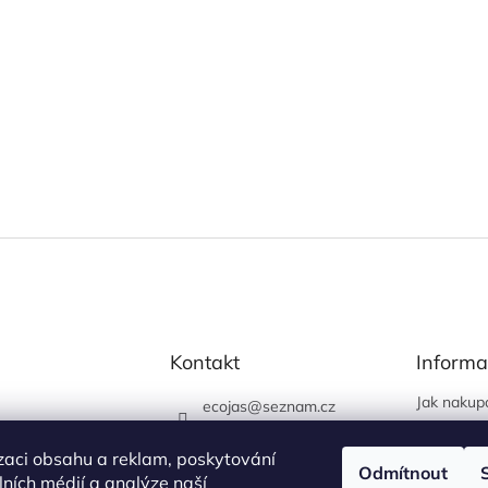
Kontakt
Informa
Jak nakup
ecojas
@
seznam.cz
Obchodní
773 663 444
Podmínky 
zaci obsahu a reklam, poskytování
730 444 400 (prodejna
Odmítnout
údajů
álních médií a analýze naší