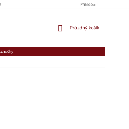
RANY OSOBNÍCH ÚDAJŮ
Přihlášení
NÁKUPNÍ
Prázdný košík
KOŠÍK
Značky