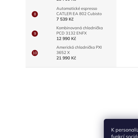
Automatické espresso
CATLER EA 802 Cubisto
7 539 Kč
Kombinovaná chladnička
PCD 3132 ENFX
12 990 Kč
Americká chladnička PXI
3652 X
21 990 Kč
Z
á
p
a
t
í
K personali
funkcí soci