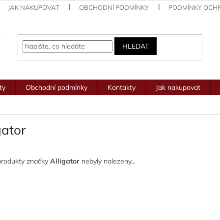
JAK NAKUPOVAT
OBCHODNÍ PODMÍNKY
PODMÍNKY OCH
HLEDAT
ty
Obchodní podmínky
Kontakty
Jak nakupovat
gator
produkty značky
Alligator
nebyly nalezeny...