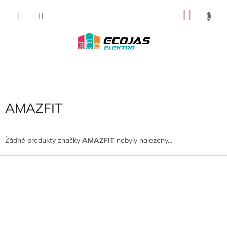
Přejít
NÁKU
na
obsah
KOŠÍK
AMAZFIT
Žádné produkty značky
AMAZFIT
nebyly nalezeny...
Z
á
p
a
t
í