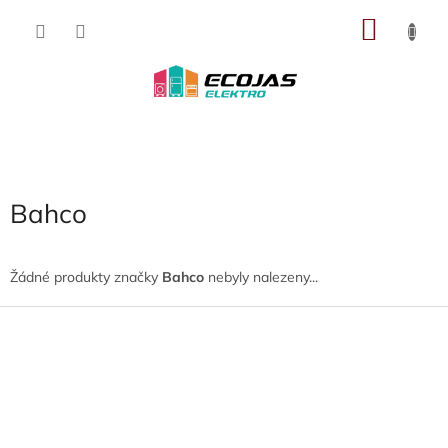
Přejít
NÁKU
na
obsah
KOŠÍK
Bahco
Žádné produkty značky
Bahco
nebyly nalezeny...
Z
á
p
a
t
í