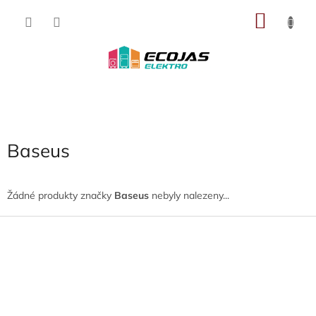
Přejít
NÁKU
na
obsah
KOŠÍK
Baseus
Žádné produkty značky
Baseus
nebyly nalezeny...
Z
á
p
a
t
í