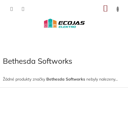
Přejít
NÁKU
na
obsah
KOŠÍK
Bethesda Softworks
Žádné produkty značky
Bethesda Softworks
nebyly nalezeny...
Z
á
p
a
t
í