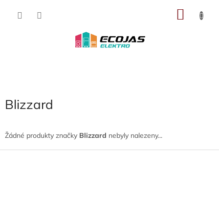
Přejít
NÁKU
na
obsah
KOŠÍK
Blizzard
Žádné produkty značky
Blizzard
nebyly nalezeny...
Z
á
p
a
t
í