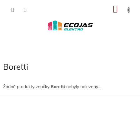
Přejít
NÁKU
na
obsah
KOŠÍK
Boretti
Žádné produkty značky
Boretti
nebyly nalezeny...
Z
á
p
a
t
í