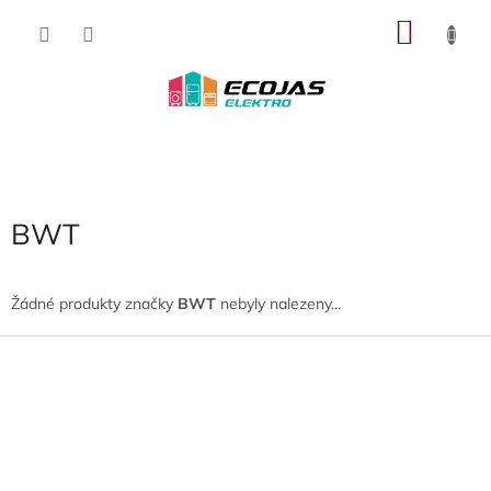
Přejít
NÁKU
na
obsah
KOŠÍK
BWT
Žádné produkty značky
BWT
nebyly nalezeny...
Z
á
p
a
t
í