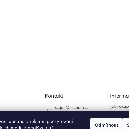
Kontakt
Informa
Jak nakup
ecojas
@
seznam.cz
Obchodní
773 663 444
Podmínky 
zaci obsahu a reklam, poskytování
730 444 400 (prodejna
Odmítnout
údajů
álních médií a analýze naší