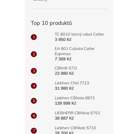
a
n
e
Top 10 produktů
l
TC 8010 Varný robot Catler
3 950 Kč
EA 801 Cubisto Catler
Espresso
7 369 Kč
CBNsfc 572i
23 980 Kč
Liebherr CNd 7723
31 980 Kč
Liebherr CBNste 8872
139 998 Kč
LIEBHERR CBNbsa 5753
38 887 Kč
Liebherr CBNbdc 5733
28 700 Kč