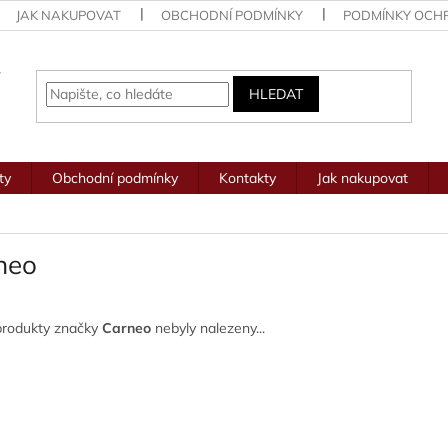
JAK NAKUPOVAT
OBCHODNÍ PODMÍNKY
PODMÍNKY OCH
HLEDAT
ty
Obchodní podmínky
Kontakty
Jak nakupovat
neo
produkty značky
Carneo
nebyly nalezeny...