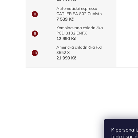
Automatické espresso
CATLER EA 802 Cubisto
7 539 Kč
Kombinovaná chladnička
PCD 3132 ENFX
12 990 Kč
Americká chladnička PXI
3652 X
21 990 Kč
Z
á
p
a
t
í
K personali
funkcí soci