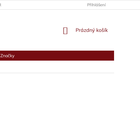
RANY OSOBNÍCH ÚDAJŮ
Přihlášení
NÁKUPNÍ
Prázdný košík
KOŠÍK
Značky