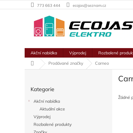
Přejít
773 663 444
ecojas@seznam.cz
na
obsah
Akční nabídka
Výprodej
Rozbalené produk
Domů
Prodávané značky
Carneo
P
Car
o
Přeskočit
s
Kategorie
kategorie
t
r
Žádné 
Akční nabídka
a
Aktuální akce
n
Výprodej
n
í
Rozbalené produkty
p
Značky