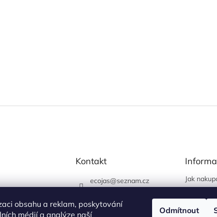
Kontakt
Informa
Jak nakup
ecojas
@
seznam.cz
Obchodní
773 663 444
Podmínky 
zaci obsahu a reklam, poskytování
730 444 400 (prodejna
Odmítnout
údajů
álních médií a analýze naší