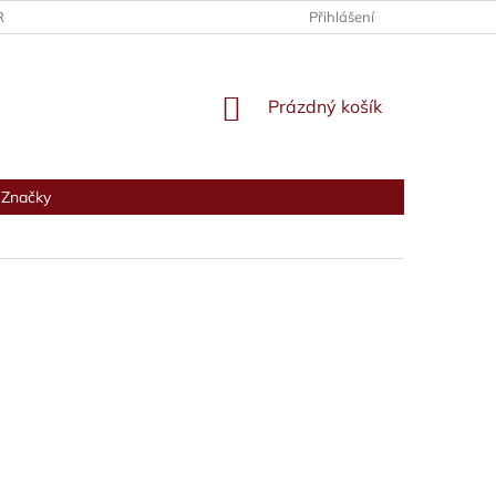
RANY OSOBNÍCH ÚDAJŮ
Přihlášení
NÁKUPNÍ
Prázdný košík
KOŠÍK
Značky