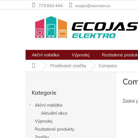
Přejít
773 663 444
ecojas@seznam.cz
na
obsah
Akční nabídka
Výprodej
Rozbalené produk
Domů
Prodávané značky
Compass
P
Com
o
Přeskočit
s
Kategorie
kategorie
t
r
Žádné 
Akční nabídka
a
Aktuální akce
n
Výprodej
n
í
Rozbalené produkty
p
Značky