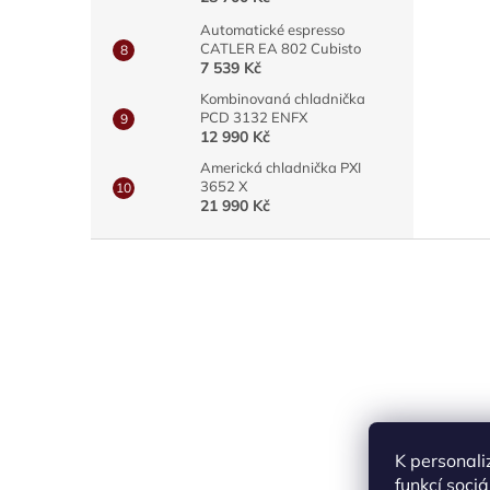
Automatické espresso
CATLER EA 802 Cubisto
7 539 Kč
Kombinovaná chladnička
PCD 3132 ENFX
12 990 Kč
Americká chladnička PXI
3652 X
21 990 Kč
Z
á
p
a
t
í
K personali
funkcí soci