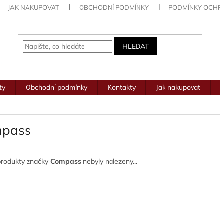
JAK NAKUPOVAT
OBCHODNÍ PODMÍNKY
PODMÍNKY OCH
HLEDAT
ty
Obchodní podmínky
Kontakty
Jak nakupovat
pass
produkty značky
Compass
nebyly nalezeny...