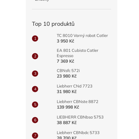
a
n
e
Top 10 produktů
l
TC 8010 Varný robot Catler
3 950 Kč
EA 801 Cubisto Catler
Espresso
7 369 Kč
CBNsfc 572i
23 980 Kč
Liebherr CNd 7723
31 980 Kč
Liebherr CBNste 8872
139 998 Kč
LIEBHERR CBNbsa 5753
38 887 Kč
Liebherr CBNbdc 5733
28 700 Kč