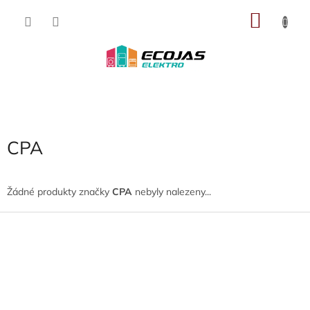
Přejít
NÁKU
na
obsah
KOŠÍK
CPA
Žádné produkty značky
CPA
nebyly nalezeny...
Z
á
p
a
t
í