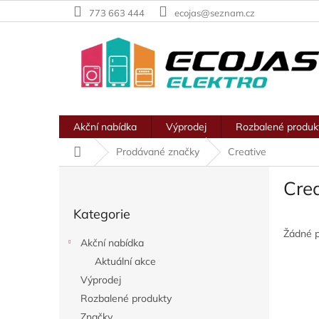
Přejít
773 663 444
ecojas@seznam.cz
na
obsah
Akční nabídka
Výprodej
Rozbalené produk
Domů
Prodávané značky
Creative
P
Crea
o
Přeskočit
s
Kategorie
kategorie
t
r
Žádné 
Akční nabídka
a
Aktuální akce
n
Výprodej
n
í
Rozbalené produkty
p
Značky