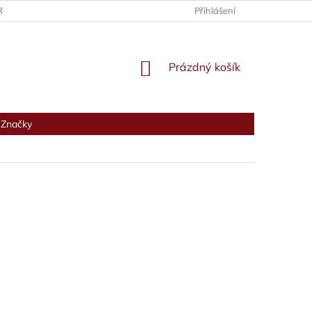
RANY OSOBNÍCH ÚDAJŮ
Přihlášení
NÁKUPNÍ
Prázdný košík
KOŠÍK
Značky