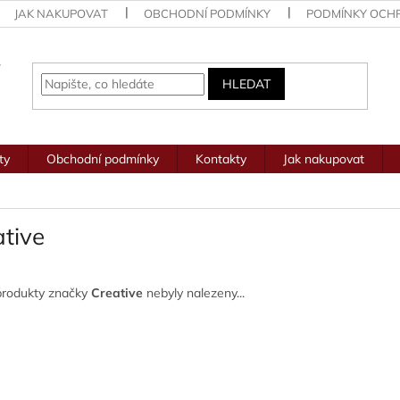
JAK NAKUPOVAT
OBCHODNÍ PODMÍNKY
PODMÍNKY OCH
HLEDAT
ty
Obchodní podmínky
Kontakty
Jak nakupovat
tive
produkty značky
Creative
nebyly nalezeny...