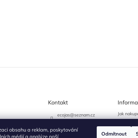
Kontakt
Informa
Jak nakup
ecojas
@
seznam.cz
Obchodní
773 663 444
Podmínky 
zaci obsahu a reklam, poskytování
730 444 400 (prodejna
Odmítnout
údajů
álních médií a analýze naší