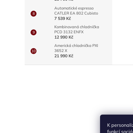
Automatické espresso
CATLER EA 802 Cubisto
7 539 Kč
Kombinovaná chladnička
PCD 3132 ENFX
12 990 Kč
Americká chladnička PXI
3652 X
21 990 Kč
Z
á
p
a
t
í
K personali
funkcí soci