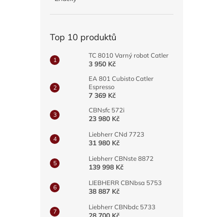
a
n
e
Top 10 produktů
l
TC 8010 Varný robot Catler
3 950 Kč
EA 801 Cubisto Catler
Espresso
7 369 Kč
CBNsfc 572i
23 980 Kč
Liebherr CNd 7723
31 980 Kč
Liebherr CBNste 8872
139 998 Kč
LIEBHERR CBNbsa 5753
38 887 Kč
Liebherr CBNbdc 5733
28 700 Kč