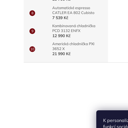
Automatické espresso
CATLER EA 802 Cubisto
7 539 Kč
Kombinovaná chladnička
PCD 3132 ENFX
12 990 Kč
Americká chladnička PXI
3652 X
21 990 Kč
Z
á
p
a
t
í
K personali
funkcí soci