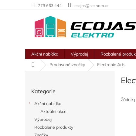
Přejít
773 663 444
ecojas@seznam.cz
na
obsah
Akční nabídka
Výprodej
Rozbalené produk
Domů
Prodávané značky
Electronic Arts
P
Elec
o
Přeskočit
s
Kategorie
kategorie
t
r
Žádné 
Akční nabídka
a
Aktuální akce
n
Výprodej
n
í
Rozbalené produkty
p
Značky