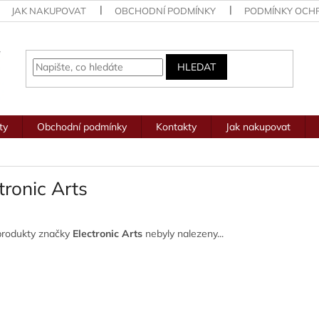
JAK NAKUPOVAT
OBCHODNÍ PODMÍNKY
PODMÍNKY OCH
HLEDAT
ty
Obchodní podmínky
Kontakty
Jak nakupovat
tronic Arts
produkty značky
Electronic Arts
nebyly nalezeny...