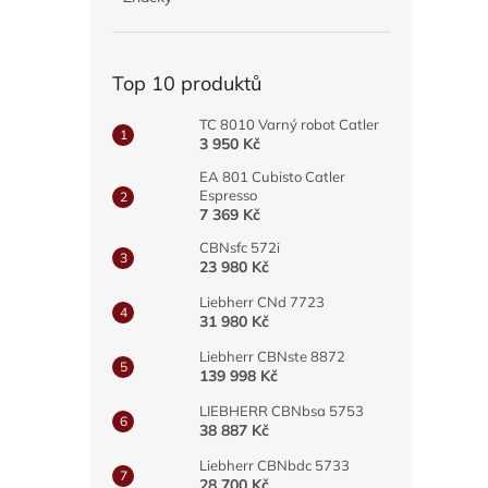
a
n
e
Top 10 produktů
l
TC 8010 Varný robot Catler
3 950 Kč
EA 801 Cubisto Catler
Espresso
7 369 Kč
CBNsfc 572i
23 980 Kč
Liebherr CNd 7723
31 980 Kč
Liebherr CBNste 8872
139 998 Kč
LIEBHERR CBNbsa 5753
38 887 Kč
Liebherr CBNbdc 5733
28 700 Kč