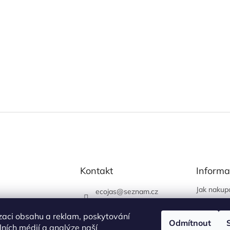
Kontakt
Informa
Jak nakup
ecojas
@
seznam.cz
Obchodní
773 663 444
Podmínky 
zaci obsahu a reklam, poskytování
730 444 400 (prodejna
Odmítnout
údajů
álních médií a analýze naší