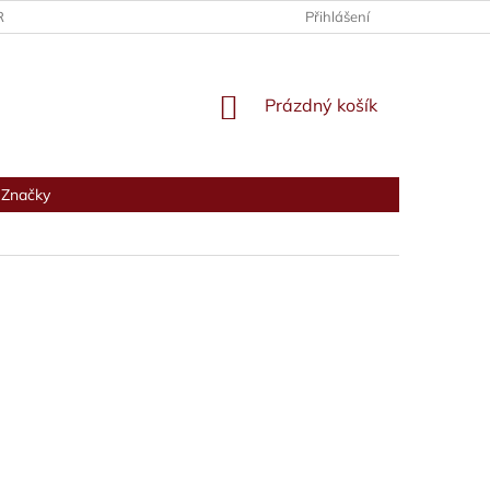
RANY OSOBNÍCH ÚDAJŮ
Přihlášení
NÁKUPNÍ
Prázdný košík
KOŠÍK
Značky