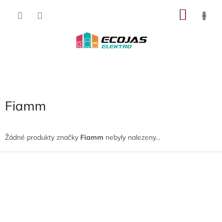
Přejít
NÁKU
na
obsah
KOŠÍK
Fiamm
Žádné produkty značky
Fiamm
nebyly nalezeny...
Z
á
p
a
t
í