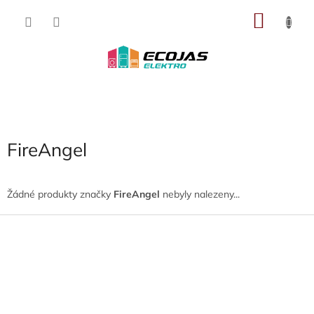
Přejít
NÁKU
na
obsah
KOŠÍK
FireAngel
Žádné produkty značky
FireAngel
nebyly nalezeny...
Z
á
p
a
t
í