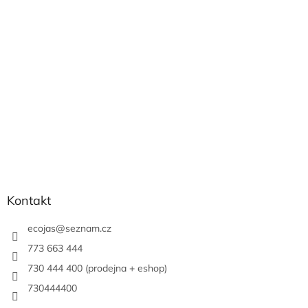
a
c
t
í
í
p
r
v
k
y
v
ý
p
i
s
u
Kontakt
ecojas
@
seznam.cz
773 663 444
730 444 400 (prodejna + eshop)
730444400