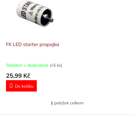
p
p
i
r
s
o
p
d
r
u
o
k
d
t
FK LED starter propojka
u
ů
k
t
Skladem u dodavatele
(>5 ks)
ů
25,99 Kč
Do košíku
1
položek celkem
O
v
l
Z
á
á
d
p
a