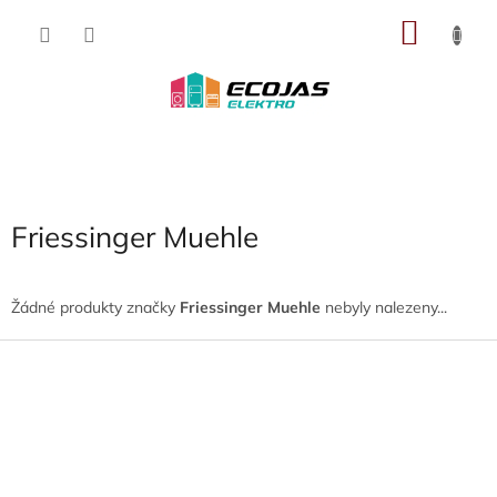
Přejít
NÁKU
na
obsah
KOŠÍK
Friessinger Muehle
Žádné produkty značky
Friessinger Muehle
nebyly nalezeny...
Z
á
p
a
t
í