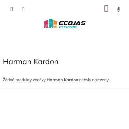
Přejít
NÁKU
na
obsah
KOŠÍK
Harman Kardon
Žádné produkty značky
Harman Kardon
nebyly nalezeny...
Z
á
p
a
t
í