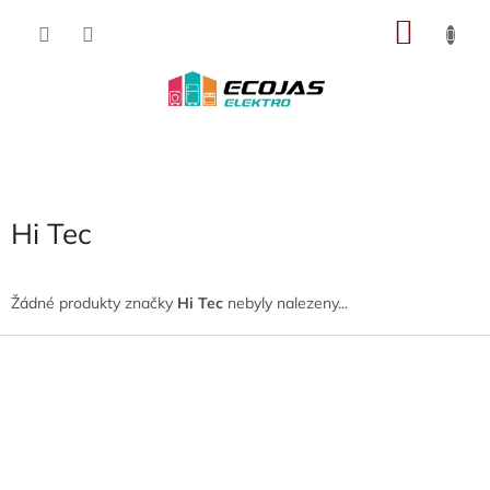
Přejít
NÁKU
na
obsah
KOŠÍK
Hi Tec
Žádné produkty značky
Hi Tec
nebyly nalezeny...
Z
á
p
a
t
í