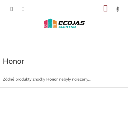
Přejít
NÁKU
na
obsah
KOŠÍK
Honor
Žádné produkty značky
Honor
nebyly nalezeny...
Z
á
p
a
t
í