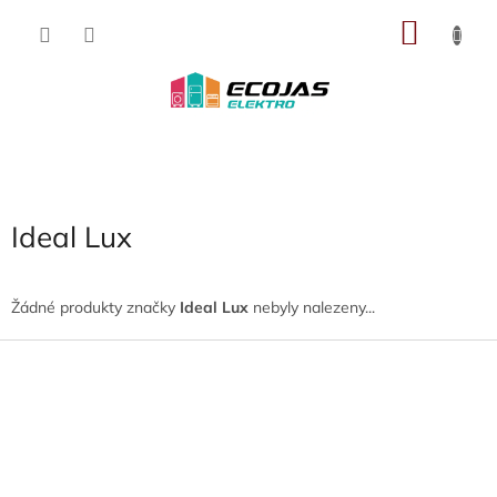
Přejít
NÁKU
na
obsah
KOŠÍK
Ideal Lux
Žádné produkty značky
Ideal Lux
nebyly nalezeny...
Z
á
p
a
t
í