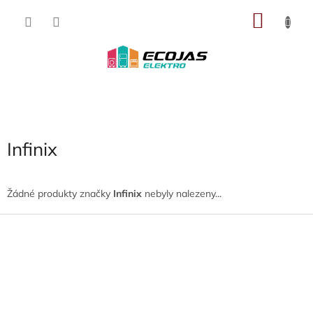
Přejít
NÁKU
na
obsah
KOŠÍK
Infinix
Žádné produkty značky
Infinix
nebyly nalezeny...
Z
á
p
a
t
í