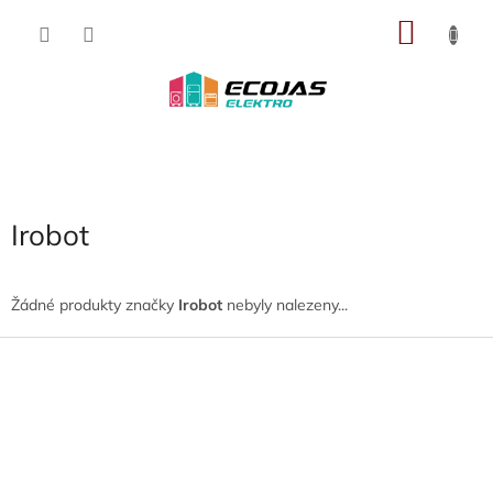
Přejít
NÁKU
na
obsah
KOŠÍK
Irobot
Žádné produkty značky
Irobot
nebyly nalezeny...
Z
á
p
a
t
í