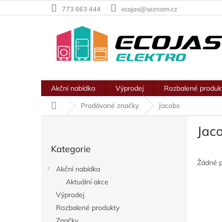
Přejít
773 663 444
ecojas@seznam.cz
na
obsah
Akční nabídka
Výprodej
Rozbalené produk
Domů
Prodávané značky
Jacobs
P
Jac
o
Přeskočit
s
Kategorie
kategorie
t
r
Žádné 
Akční nabídka
a
Aktuální akce
n
Výprodej
n
í
Rozbalené produkty
p
Značky