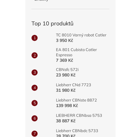
a
n
e
Top 10 produktů
l
TC 8010 Varný robot Catler
3 950 Kč
EA 801 Cubisto Catler
Espresso
7 369 Kč
CBNsfc 572i
23 980 Kč
Liebherr CNd 7723
31 980 Kč
Liebherr CBNste 8872
139 998 Kč
LIEBHERR CBNbsa 5753
38 887 Kč
Liebherr CBNbdc 5733
28 700 Kč