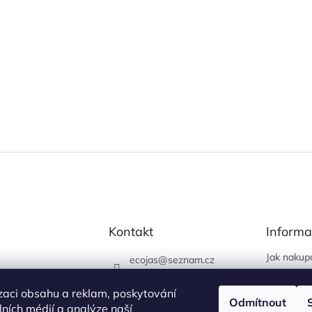
Kontakt
Informa
Jak nakup
ecojas
@
seznam.cz
Obchodní
773 663 444
Podmínky 
zaci obsahu a reklam, poskytování
730 444 400 (prodejna
Odmítnout
údajů
álních médií a analýze naší