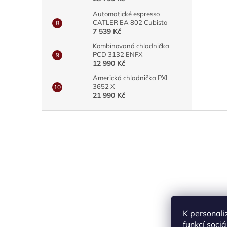
Automatické espresso
CATLER EA 802 Cubisto
7 539 Kč
Kombinovaná chladnička
PCD 3132 ENFX
12 990 Kč
Americká chladnička PXI
3652 X
21 990 Kč
Z
á
p
a
t
í
K personali
funkcí soci