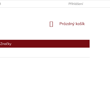
RANY OSOBNÍCH ÚDAJŮ
Přihlášení
NÁKUPNÍ
Prázdný košík
KOŠÍK
Značky