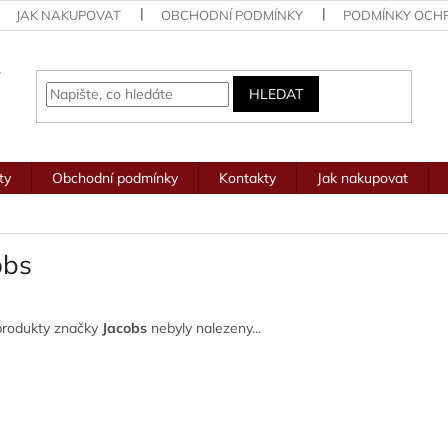
JAK NAKUPOVAT
OBCHODNÍ PODMÍNKY
PODMÍNKY OCH
HLEDAT
ty
Obchodní podmínky
Kontakty
Jak nakupovat
obs
produkty značky
Jacobs
nebyly nalezeny...