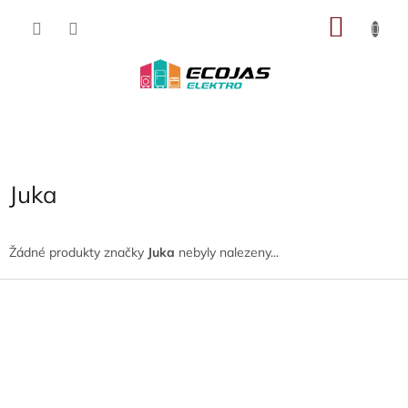
Přejít
NÁKU
na
obsah
KOŠÍK
Juka
Žádné produkty značky
Juka
nebyly nalezeny...
Z
á
p
a
t
í