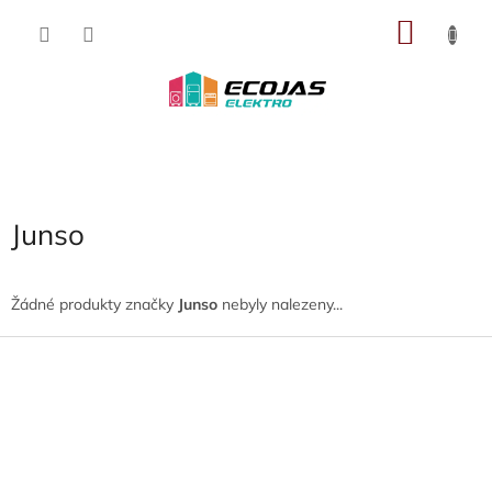
Přejít
NÁKU
na
obsah
KOŠÍK
Junso
Žádné produkty značky
Junso
nebyly nalezeny...
Z
á
p
a
t
í