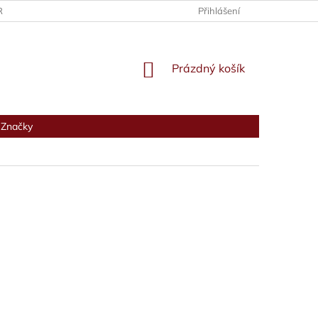
RANY OSOBNÍCH ÚDAJŮ
Přihlášení
NÁKUPNÍ
Prázdný košík
KOŠÍK
Značky