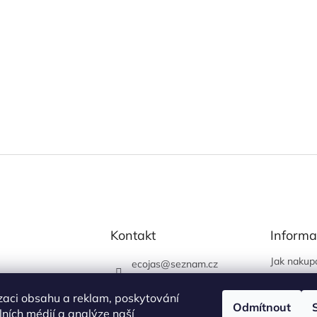
Kontakt
Informa
Jak nakup
ecojas
@
seznam.cz
Obchodní
773 663 444
Podmínky 
zaci obsahu a reklam, poskytování
730 444 400 (prodejna
Odmítnout
údajů
álních médií a analýze naší