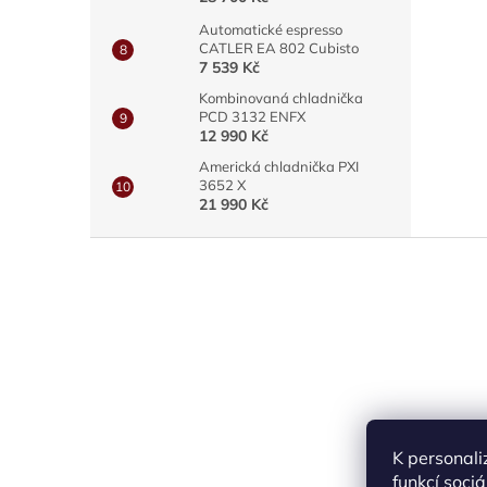
Automatické espresso
CATLER EA 802 Cubisto
7 539 Kč
Kombinovaná chladnička
PCD 3132 ENFX
12 990 Kč
Americká chladnička PXI
3652 X
21 990 Kč
Z
á
p
a
t
í
K personali
funkcí soci