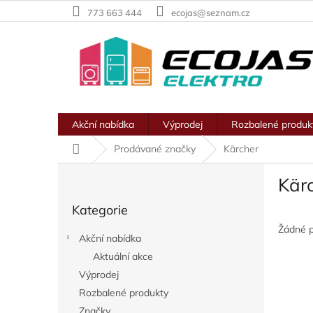
Přejít
773 663 444
ecojas@seznam.cz
na
obsah
Akční nabídka
Výprodej
Rozbalené produk
Domů
Prodávané značky
Kärcher
P
Kär
o
Přeskočit
s
Kategorie
kategorie
t
r
Žádné 
Akční nabídka
a
Aktuální akce
n
Výprodej
n
í
Rozbalené produkty
p
Značky