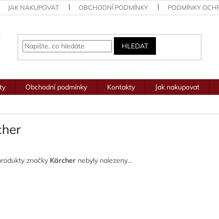
JAK NAKUPOVAT
OBCHODNÍ PODMÍNKY
PODMÍNKY OCH
HLEDAT
ty
Obchodní podmínky
Kontakty
Jak nakupovat
cher
produkty značky
Kärcher
nebyly nalezeny...