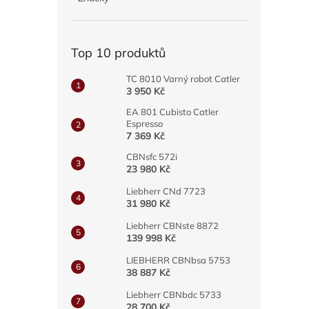
a
n
e
Top 10 produktů
l
TC 8010 Varný robot Catler
3 950 Kč
EA 801 Cubisto Catler
Espresso
7 369 Kč
CBNsfc 572i
23 980 Kč
Liebherr CNd 7723
31 980 Kč
Liebherr CBNste 8872
139 998 Kč
LIEBHERR CBNbsa 5753
38 887 Kč
Liebherr CBNbdc 5733
28 700 Kč