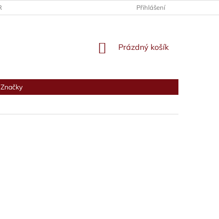
RANY OSOBNÍCH ÚDAJŮ
Přihlášení
NÁKUPNÍ
Prázdný košík
KOŠÍK
Značky