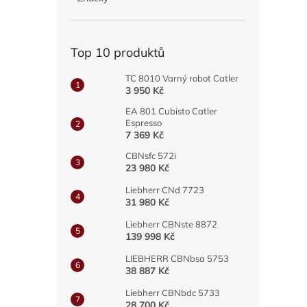
a
n
e
Top 10 produktů
l
TC 8010 Varný robot Catler
3 950 Kč
EA 801 Cubisto Catler
Espresso
7 369 Kč
CBNsfc 572i
23 980 Kč
Liebherr CNd 7723
31 980 Kč
Liebherr CBNste 8872
139 998 Kč
LIEBHERR CBNbsa 5753
38 887 Kč
Liebherr CBNbdc 5733
28 700 Kč