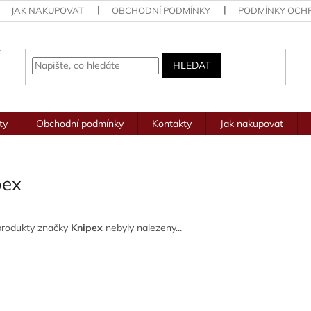
JAK NAKUPOVAT
OBCHODNÍ PODMÍNKY
PODMÍNKY OCH
HLEDAT
ty
Obchodní podmínky
Kontakty
Jak nakupovat
pex
produkty značky
Knipex
nebyly nalezeny...