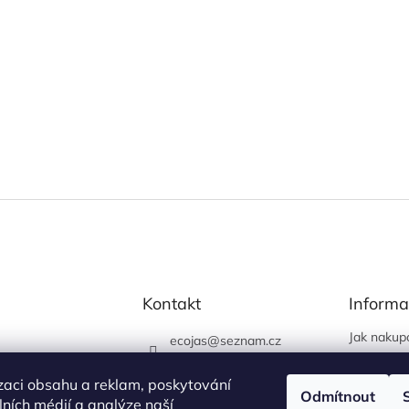
Kontakt
Informa
Jak nakup
ecojas
@
seznam.cz
Obchodní
773 663 444
Podmínky 
zaci obsahu a reklam, poskytování
730 444 400 (prodejna
Odmítnout
údajů
álních médií a analýze naší