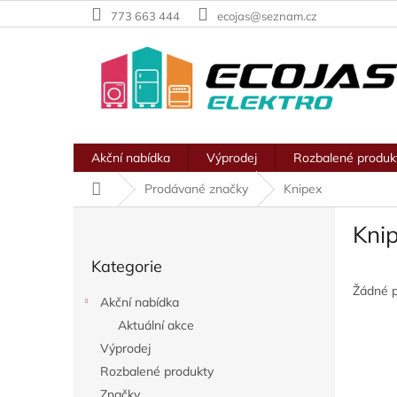
Přejít
773 663 444
ecojas@seznam.cz
na
obsah
Akční nabídka
Výprodej
Rozbalené produk
Domů
Prodávané značky
Knipex
P
Kni
o
Přeskočit
s
Kategorie
kategorie
t
r
Žádné 
Akční nabídka
a
Aktuální akce
n
Výprodej
n
í
Rozbalené produkty
p
Značky