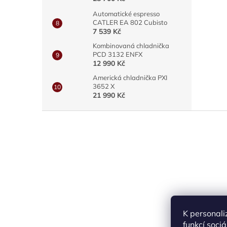
Automatické espresso
CATLER EA 802 Cubisto
7 539 Kč
Kombinovaná chladnička
PCD 3132 ENFX
12 990 Kč
Americká chladnička PXI
3652 X
21 990 Kč
Z
á
p
a
t
í
K personali
funkcí soci