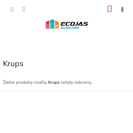
Přejít
NÁKU
na
obsah
KOŠÍK
Krups
Žádné produkty značky
Krups
nebyly nalezeny...
Z
á
p
a
t
í