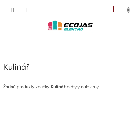
Přejít
NÁKU
na
obsah
KOŠÍK
Kulinář
Žádné produkty značky
Kulinář
nebyly nalezeny...
Z
á
p
a
t
í