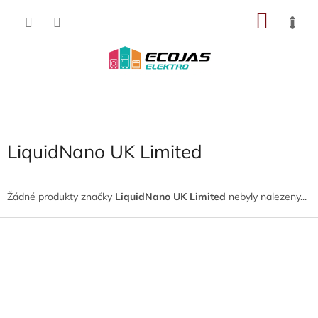
Přejít
NÁKU
na
obsah
KOŠÍK
LiquidNano UK Limited
Žádné produkty značky
LiquidNano UK Limited
nebyly nalezeny...
Z
á
p
a
t
í