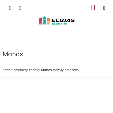
Přejít
NÁKU
na
obsah
KOŠÍK
Manox
Žádné produkty značky
Manox
nebyly nalezeny...
Z
á
p
a
t
í