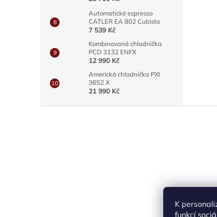
Automatické espresso
CATLER EA 802 Cubisto
7 539 Kč
Kombinovaná chladnička
PCD 3132 ENFX
12 990 Kč
Americká chladnička PXI
3652 X
21 990 Kč
Z
á
p
a
t
í
K personali
funkcí soci