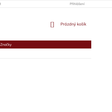
RANY OSOBNÍCH ÚDAJŮ
Přihlášení
NÁKUPNÍ
Prázdný košík
KOŠÍK
Značky