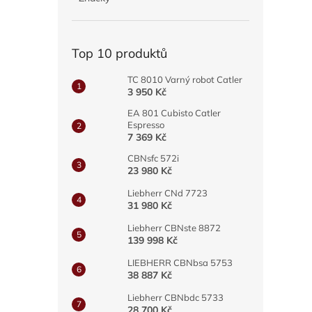
a
n
e
Top 10 produktů
l
TC 8010 Varný robot Catler
3 950 Kč
EA 801 Cubisto Catler
Espresso
7 369 Kč
CBNsfc 572i
23 980 Kč
Liebherr CNd 7723
31 980 Kč
Liebherr CBNste 8872
139 998 Kč
LIEBHERR CBNbsa 5753
38 887 Kč
Liebherr CBNbdc 5733
28 700 Kč