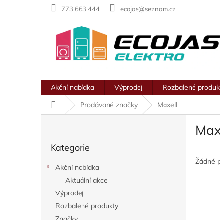
Přejít
773 663 444
ecojas@seznam.cz
na
obsah
Akční nabídka
Výprodej
Rozbalené produk
Domů
Prodávané značky
Maxell
P
Max
o
Přeskočit
s
Kategorie
kategorie
t
r
Žádné 
Akční nabídka
a
Aktuální akce
n
Výprodej
n
í
Rozbalené produkty
p
Značky