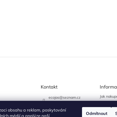
Kontakt
Informa
Jak nakup
ecojas
@
seznam.cz
Obchodní
773 663 444
Podmínky 
zaci obsahu a reklam, poskytování
730 444 400 (prodejna
Odmítnout
údajů
álních médií a analýze naší