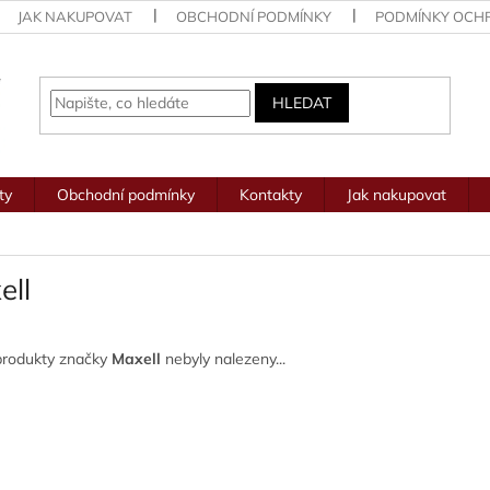
JAK NAKUPOVAT
OBCHODNÍ PODMÍNKY
PODMÍNKY OCH
HLEDAT
ty
Obchodní podmínky
Kontakty
Jak nakupovat
ell
produkty značky
Maxell
nebyly nalezeny...