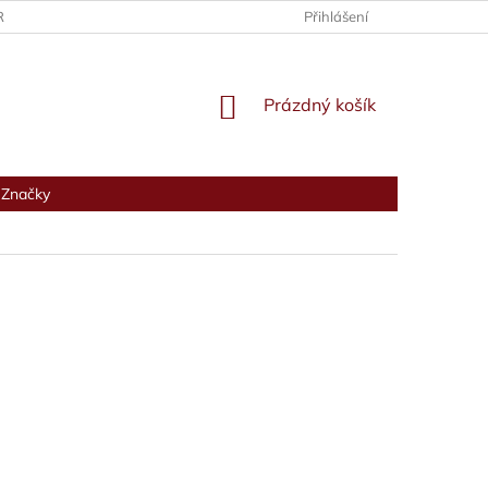
RANY OSOBNÍCH ÚDAJŮ
Přihlášení
NÁKUPNÍ
Prázdný košík
KOŠÍK
Značky