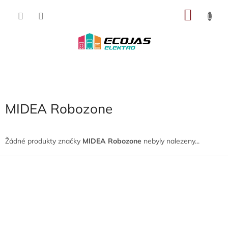
Přejít
NÁKU
na
obsah
KOŠÍK
MIDEA Robozone
Žádné produkty značky
MIDEA Robozone
nebyly nalezeny...
Z
á
p
a
t
í