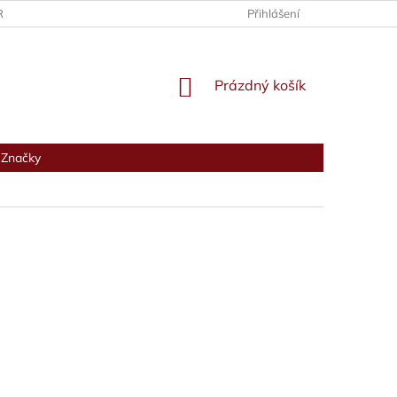
RANY OSOBNÍCH ÚDAJŮ
Přihlášení
NÁKUPNÍ
Prázdný košík
KOŠÍK
Značky