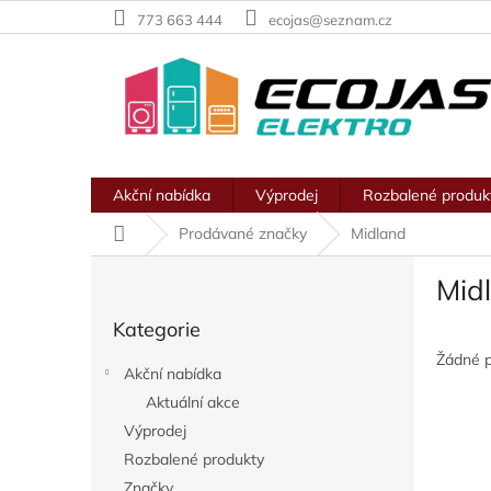
Přejít
773 663 444
ecojas@seznam.cz
na
obsah
Akční nabídka
Výprodej
Rozbalené produk
Domů
Prodávané značky
Midland
P
Mid
o
Přeskočit
s
Kategorie
kategorie
t
r
Žádné 
Akční nabídka
a
Aktuální akce
n
Výprodej
n
í
Rozbalené produkty
p
Značky