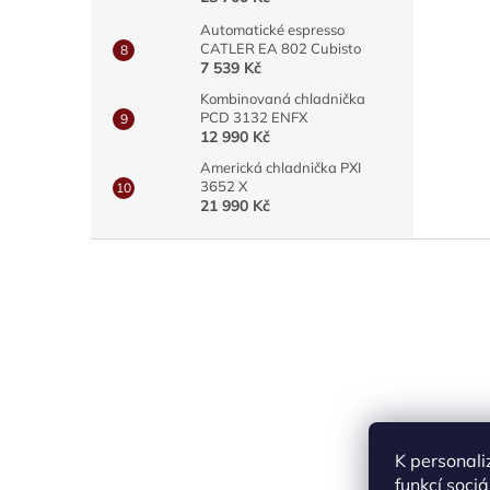
Automatické espresso
CATLER EA 802 Cubisto
7 539 Kč
Kombinovaná chladnička
PCD 3132 ENFX
12 990 Kč
Americká chladnička PXI
3652 X
21 990 Kč
Z
á
p
a
t
í
K personali
funkcí soci