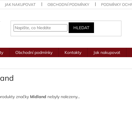
JAK NAKUPOVAT
OBCHODNÍ PODMÍNKY
PODMÍNKY OCH
HLEDAT
ty
Obchodní podmínky
Kontakty
Jak nakupovat
land
produkty značky
Midland
nebyly nalezeny...