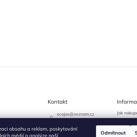
Kontakt
Informa
Jak nakup
ecojas
@
seznam.cz
Obchodní
773 663 444
Podmínky 
zaci obsahu a reklam, poskytování
730 444 400 (prodejna
Odmítnout
údajů
álních médií a analýze naší