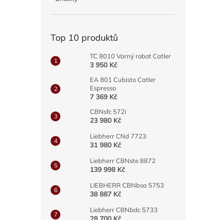
a
n
e
Top 10 produktů
l
TC 8010 Varný robot Catler
3 950 Kč
EA 801 Cubisto Catler
Espresso
7 369 Kč
CBNsfc 572i
23 980 Kč
Liebherr CNd 7723
31 980 Kč
Liebherr CBNste 8872
139 998 Kč
LIEBHERR CBNbsa 5753
38 887 Kč
Liebherr CBNbdc 5733
28 700 Kč