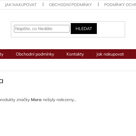
JAK NAKUPOVAT
OBCHODNÍ PODMÍNKY
PODMÍNKY OCH
HLEDAT
ty
Obchodní podmínky
Kontakty
Jak nakupovat
a
produkty značky
Mora
nebyly nalezeny...