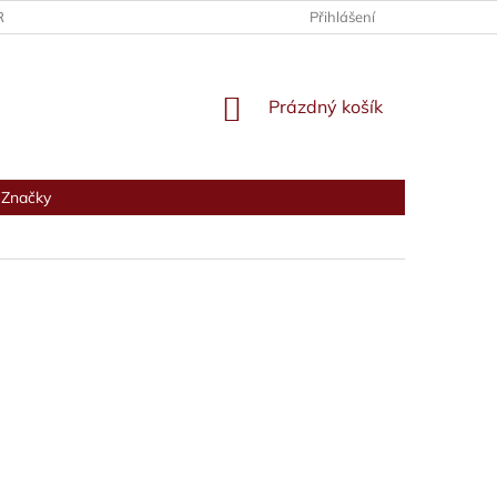
RANY OSOBNÍCH ÚDAJŮ
Přihlášení
NÁKUPNÍ
Prázdný košík
KOŠÍK
Značky