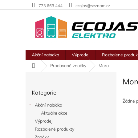
Přejít
773 663 444
ecojas@seznam.cz
na
obsah
Akční nabídka
Výprodej
Rozbalené produk
Domů
Prodávané značky
Mora
P
Mor
o
Přeskočit
s
Kategorie
kategorie
t
r
Žádné 
Akční nabídka
a
Aktuální akce
n
Výprodej
n
í
Rozbalené produkty
p
Značky