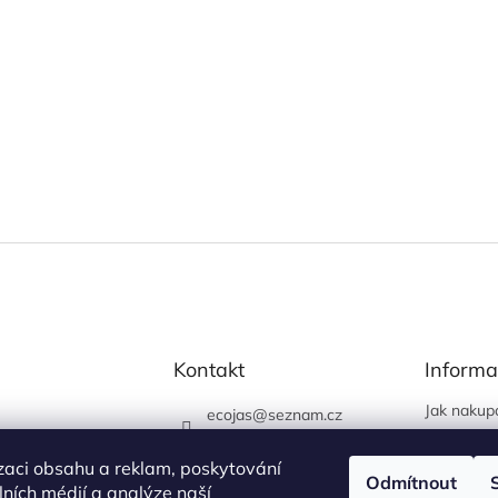
Kontakt
Informa
Jak nakup
ecojas
@
seznam.cz
Obchodní
773 663 444
Podmínky 
zaci obsahu a reklam, poskytování
730 444 400 (prodejna
Odmítnout
údajů
álních médií a analýze naší