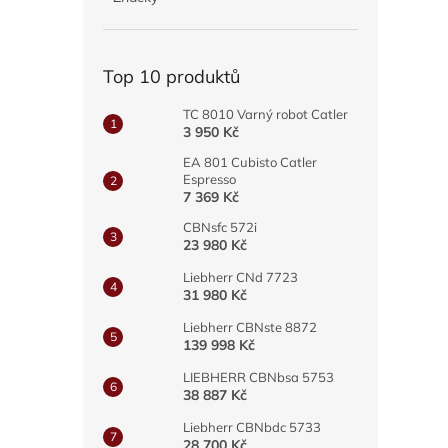
a
n
e
Top 10 produktů
l
TC 8010 Varný robot Catler
3 950 Kč
EA 801 Cubisto Catler
Espresso
7 369 Kč
CBNsfc 572i
23 980 Kč
Liebherr CNd 7723
31 980 Kč
Liebherr CBNste 8872
139 998 Kč
LIEBHERR CBNbsa 5753
38 887 Kč
Liebherr CBNbdc 5733
28 700 Kč