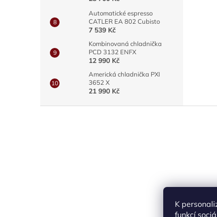
Automatické espresso
CATLER EA 802 Cubisto
7 539 Kč
Kombinovaná chladnička
PCD 3132 ENFX
12 990 Kč
Americká chladnička PXI
3652 X
21 990 Kč
Z
á
p
a
t
í
K personali
funkcí soci