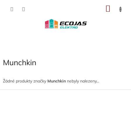
Přejít
NÁKU
na
obsah
KOŠÍK
Munchkin
Žádné produkty značky
Munchkin
nebyly nalezeny...
Z
á
p
a
t
í