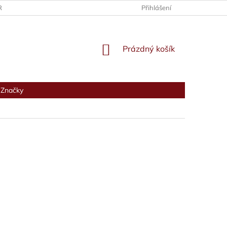
RANY OSOBNÍCH ÚDAJŮ
Přihlášení
NÁKUPNÍ
Prázdný košík
KOŠÍK
Značky