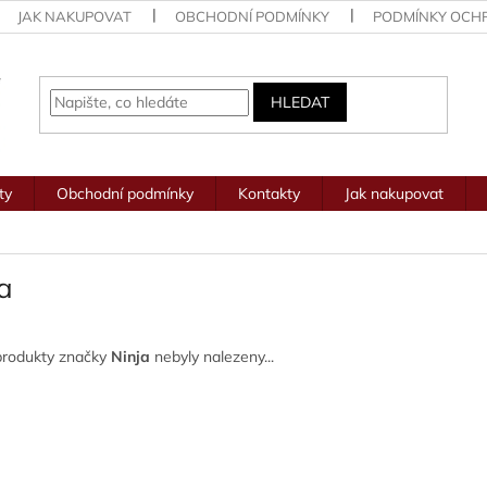
JAK NAKUPOVAT
OBCHODNÍ PODMÍNKY
PODMÍNKY OCH
HLEDAT
ty
Obchodní podmínky
Kontakty
Jak nakupovat
a
produkty značky
Ninja
nebyly nalezeny...