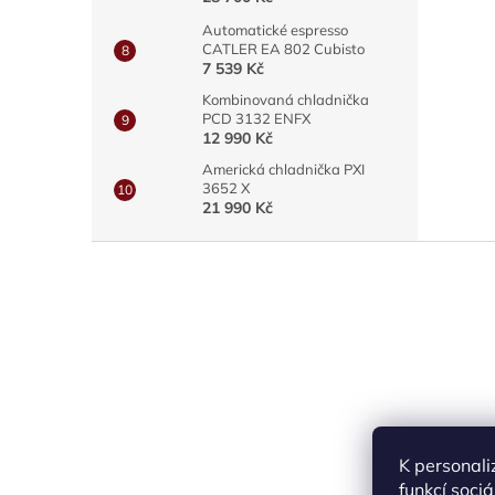
Automatické espresso
CATLER EA 802 Cubisto
7 539 Kč
Kombinovaná chladnička
PCD 3132 ENFX
12 990 Kč
Americká chladnička PXI
3652 X
21 990 Kč
Z
á
p
a
t
í
K personali
funkcí soci