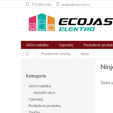
Přejít
773 663 444
ecojas@seznam.cz
na
obsah
Akční nabídka
Výprodej
Rozbalené produk
Domů
Prodávané značky
Ninja
P
Ninj
o
Přeskočit
s
Kategorie
kategorie
t
r
Žádné 
Akční nabídka
a
Aktuální akce
n
Výprodej
n
í
Rozbalené produkty
p
Značky