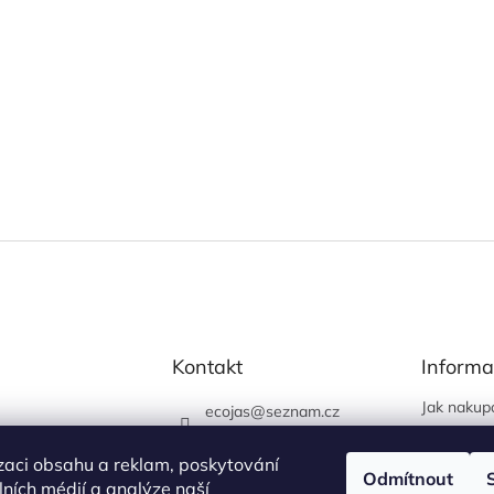
Kontakt
Informa
Jak nakup
ecojas
@
seznam.cz
Obchodní
773 663 444
Podmínky 
zaci obsahu a reklam, poskytování
730 444 400 (prodejna
Odmítnout
údajů
álních médií a analýze naší