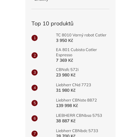
a
n
e
Top 10 produktů
l
TC 8010 Varný robot Catler
3 950 Kč
EA 801 Cubisto Catler
Espresso
7 369 Kč
CBNsfc 572i
23 980 Kč
Liebherr CNd 7723
31 980 Kč
Liebherr CBNste 8872
139 998 Kč
LIEBHERR CBNbsa 5753
38 887 Kč
Liebherr CBNbdc 5733
28 700 Kč