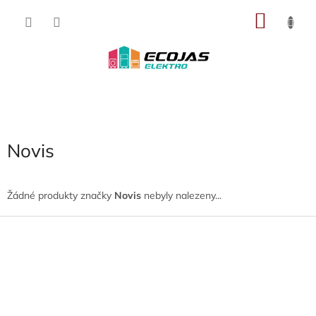
Přejít
NÁKU
na
obsah
KOŠÍK
Novis
Žádné produkty značky
Novis
nebyly nalezeny...
Z
á
p
a
t
í