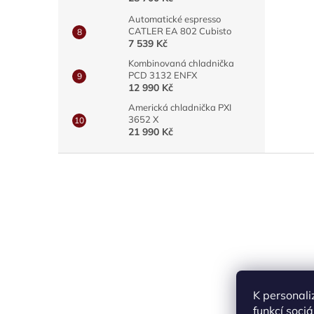
Automatické espresso
CATLER EA 802 Cubisto
7 539 Kč
Kombinovaná chladnička
PCD 3132 ENFX
12 990 Kč
Americká chladnička PXI
3652 X
21 990 Kč
Z
á
p
a
t
í
K personali
funkcí soci