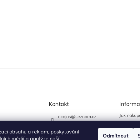
Kontakt
Informa
Jak nakup
ecojas
@
seznam.cz
Obchodní
773 663 444
Podmínky 
zaci obsahu a reklam, poskytování
730 444 400 (prodejna
Odmítnout
údajů
álních médií a analýze naší