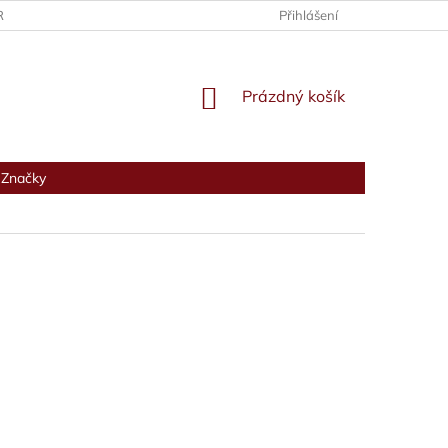
RANY OSOBNÍCH ÚDAJŮ
Přihlášení
NÁKUPNÍ
Prázdný košík
KOŠÍK
Značky