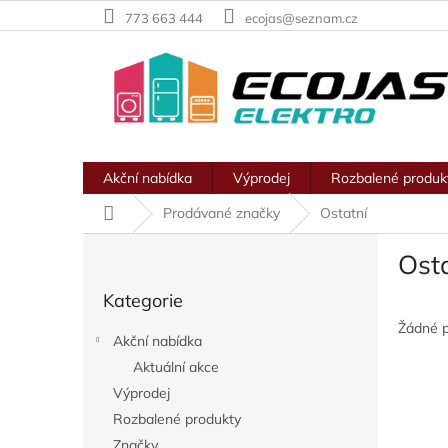
Přejít
773 663 444
ecojas@seznam.cz
na
obsah
Akční nabídka
Výprodej
Rozbalené produk
Domů
Prodávané značky
Ostatní
P
Ost
o
Přeskočit
s
Kategorie
kategorie
t
r
Žádné 
Akční nabídka
a
Aktuální akce
n
Výprodej
n
í
Rozbalené produkty
p
Značky