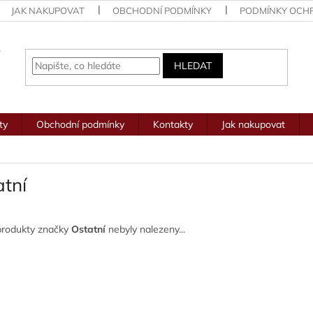
JAK NAKUPOVAT
OBCHODNÍ PODMÍNKY
PODMÍNKY OCH
HLEDAT
ty
Obchodní podmínky
Kontakty
Jak nakupovat
atní
produkty značky
Ostatní
nebyly nalezeny...