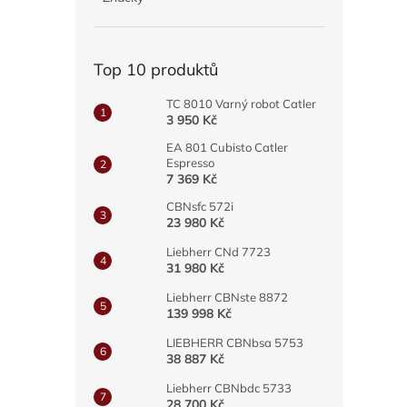
a
n
e
Top 10 produktů
l
TC 8010 Varný robot Catler
3 950 Kč
EA 801 Cubisto Catler
Espresso
7 369 Kč
CBNsfc 572i
23 980 Kč
Liebherr CNd 7723
31 980 Kč
Liebherr CBNste 8872
139 998 Kč
LIEBHERR CBNbsa 5753
38 887 Kč
Liebherr CBNbdc 5733
28 700 Kč