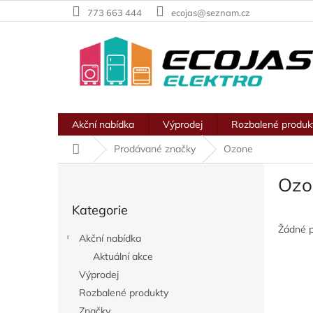
Přejít
773 663 444
ecojas@seznam.cz
na
obsah
Akční nabídka
Výprodej
Rozbalené produk
Domů
Prodávané značky
Ozone
P
Ozo
o
Přeskočit
s
Kategorie
kategorie
t
r
Žádné 
Akční nabídka
a
Aktuální akce
n
Výprodej
n
í
Rozbalené produkty
p
Značky