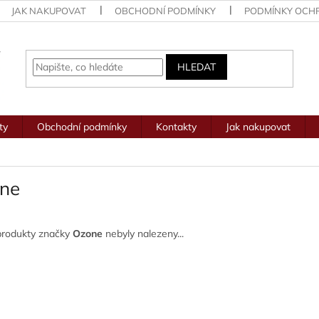
JAK NAKUPOVAT
OBCHODNÍ PODMÍNKY
PODMÍNKY OCH
HLEDAT
ty
Obchodní podmínky
Kontakty
Jak nakupovat
ne
produkty značky
Ozone
nebyly nalezeny...