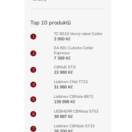
a
n
e
Top 10 produktů
l
TC 8010 Varný robot Catler
3 950 Kč
EA 801 Cubisto Catler
Espresso
7 369 Kč
CBNsfc 572i
23 980 Kč
Liebherr CNd 7723
31 980 Kč
Liebherr CBNste 8872
139 998 Kč
LIEBHERR CBNbsa 5753
38 887 Kč
Liebherr CBNbdc 5733
28 700 Kč