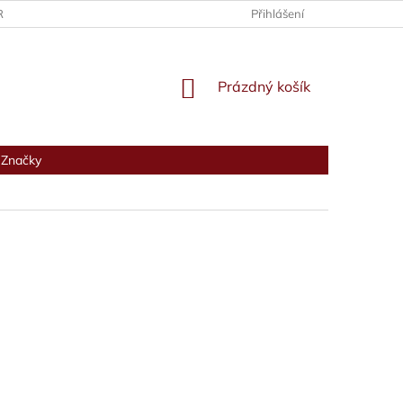
RANY OSOBNÍCH ÚDAJŮ
Přihlášení
NÁKUPNÍ
Prázdný košík
KOŠÍK
Značky