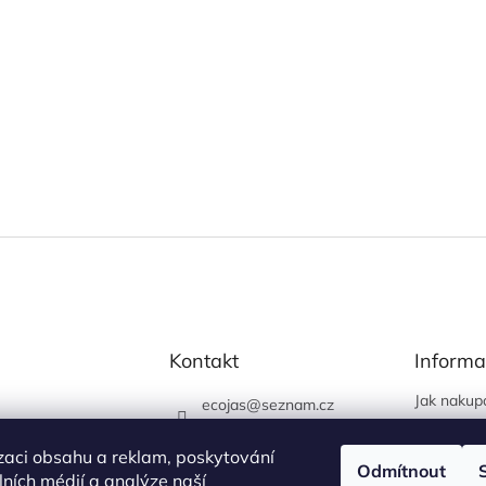
Kontakt
Informa
Jak nakup
ecojas
@
seznam.cz
Obchodní
773 663 444
Podmínky 
zaci obsahu a reklam, poskytování
730 444 400 (prodejna
Odmítnout
údajů
álních médií a analýze naší