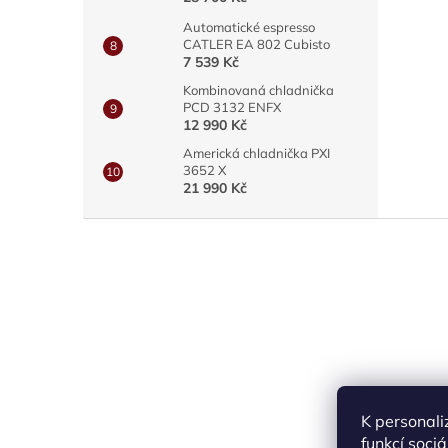
Automatické espresso
CATLER EA 802 Cubisto
7 539 Kč
Kombinovaná chladnička
PCD 3132 ENFX
12 990 Kč
Americká chladnička PXI
3652 X
21 990 Kč
Z
á
p
a
t
í
K personali
funkcí soci