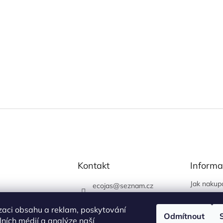
Kontakt
Informa
Jak nakup
ecojas
@
seznam.cz
Obchodní
773 663 444
Podmínky 
zaci obsahu a reklam, poskytování
730 444 400 (prodejna
Odmítnout
údajů
álních médií a analýze naší