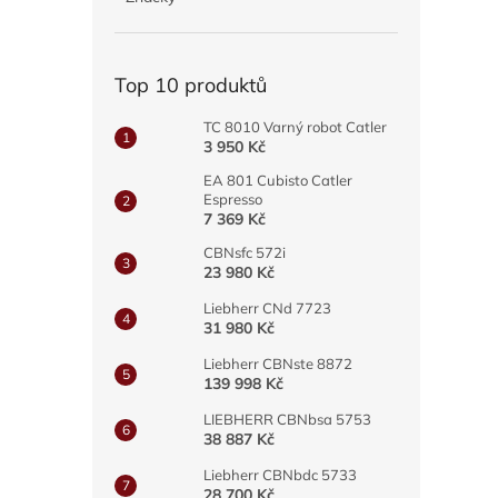
a
n
e
Top 10 produktů
l
TC 8010 Varný robot Catler
3 950 Kč
EA 801 Cubisto Catler
Espresso
7 369 Kč
CBNsfc 572i
23 980 Kč
Liebherr CNd 7723
31 980 Kč
Liebherr CBNste 8872
139 998 Kč
LIEBHERR CBNbsa 5753
38 887 Kč
Liebherr CBNbdc 5733
28 700 Kč