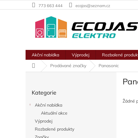
Přejít
773 663 444
ecojas@seznam.cz
na
obsah
Akční nabídka
Výprodej
Rozbalené produk
Domů
Prodávané značky
Panasonic
P
Pan
o
Přeskočit
s
Kategorie
kategorie
t
r
Žádné 
Akční nabídka
a
Aktuální akce
n
Výprodej
n
í
Rozbalené produkty
p
Značky