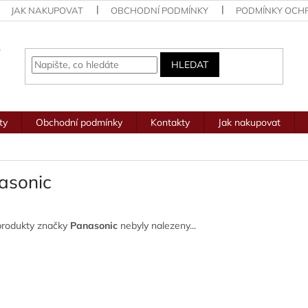
JAK NAKUPOVAT
OBCHODNÍ PODMÍNKY
PODMÍNKY OCH
HLEDAT
ty
Obchodní podmínky
Kontakty
Jak nakupovat
asonic
produkty značky
Panasonic
nebyly nalezeny...