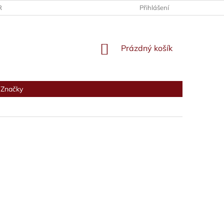
RANY OSOBNÍCH ÚDAJŮ
Přihlášení
NÁKUPNÍ
Prázdný košík
KOŠÍK
Značky