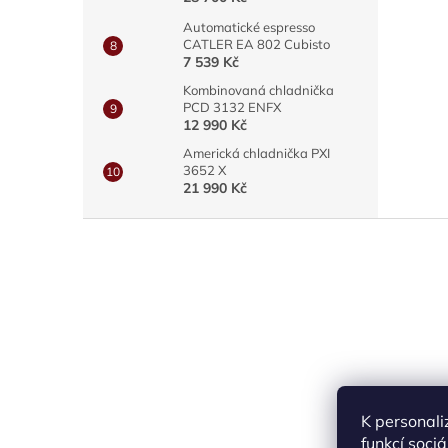
Automatické espresso
CATLER EA 802 Cubisto
7 539 Kč
Kombinovaná chladnička
PCD 3132 ENFX
12 990 Kč
Americká chladnička PXI
3652 X
21 990 Kč
Z
á
p
a
t
í
K personali
funkcí soci