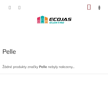
Přejít
NÁKU
na
obsah
KOŠÍK
Pelle
Žádné produkty značky
Pelle
nebyly nalezeny...
Z
á
p
a
t
í