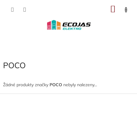
Přejít
NÁKU
na
obsah
KOŠÍK
POCO
Žádné produkty značky
POCO
nebyly nalezeny...
Z
á
p
a
t
í